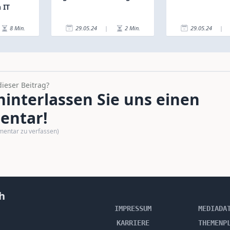
 IT
8
Min.
29.05.24
|
2
Min.
29.05.24
|
dieser Beitrag?
interlassen Sie uns einen
ntar!
mentar zu verfassen)
h
IMPRESSUM
MEDIADA
KARRIERE
THEMENP