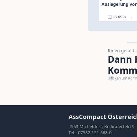
Auslagerung von
29.05.24
|
Ihnen gefällt 
Dann h
Komme
(Klicken um Kom
AssCompact Österreic
4563 Micheldorf, Kollingerfeld 9
Tel.:
07582 / 51 668-0