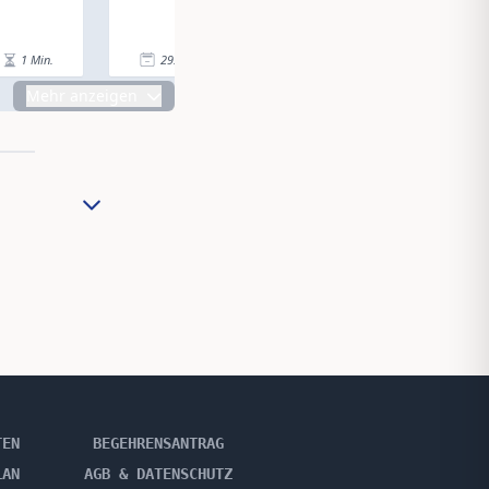
1
Min.
29.05.24
|
2
Min.
29.05.24
|
Mehr anzeigen
TEN
BEGEHRENSANTRAG
LAN
AGB & DATENSCHUTZ