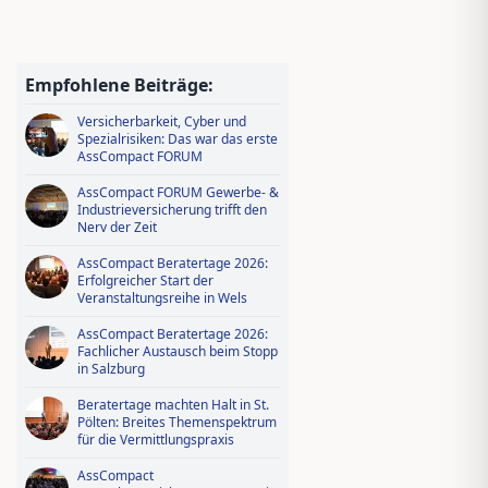
bewerben und profitieren!
Wissen tanken, IDD-Stunden
sichern – Ausbildungsoffensive in
Empfohlene Beiträge:
AssCompact Live TV
Versicherbarkeit, Cyber und
Spezialrisiken: Das war das erste
AssCompact FORUM
AssCompact FORUM Gewerbe- &
Industrieversicherung trifft den
Nerv der Zeit
AssCompact Beratertage 2026:
Erfolgreicher Start der
Veranstaltungsreihe in Wels
AssCompact Beratertage 2026:
Fachlicher Austausch beim Stopp
in Salzburg
Beratertage machten Halt in St.
Pölten: Breites Themenspektrum
für die Vermittlungspraxis
AssCompact