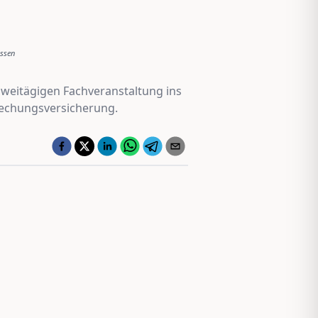
issen
zweitägigen Fachveranstaltung ins
rechungsversicherung.
Jungmakler Award 2026 − jetzt