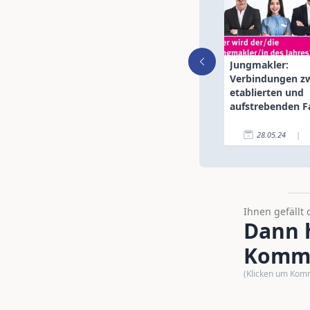
Jungmakler:
Verbindungen z
etablierten und
aufstrebenden F
fördern
28.05.24
|
Ihnen gefällt 
Dann h
Komme
(Klicken um Kom