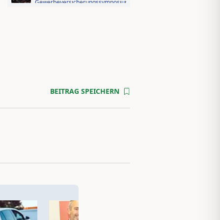
Gewerbeversicherungssymposium
2026: Der Fotorückblick
Videorückblick zum AssCompact
Trendtag 2025
BEITRAG SPEICHERN