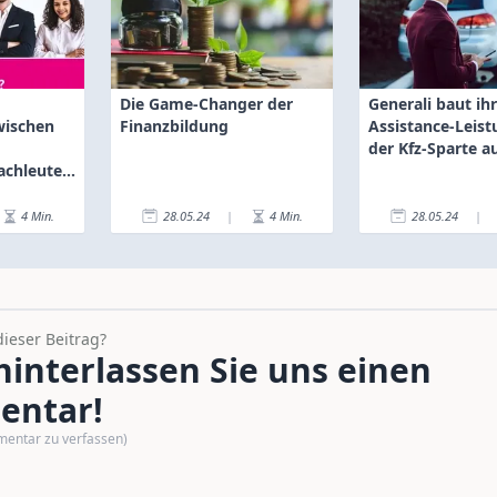
Die Game-Changer der
Generali baut ih
wischen
Finanzbildung
Assistance-Leist
der Kfz-Sparte a
achleuten
4
Min.
28.05.24
|
4
Min.
28.05.24
|
dieser Beitrag?
interlassen Sie uns einen
ntar!
mentar zu verfassen)