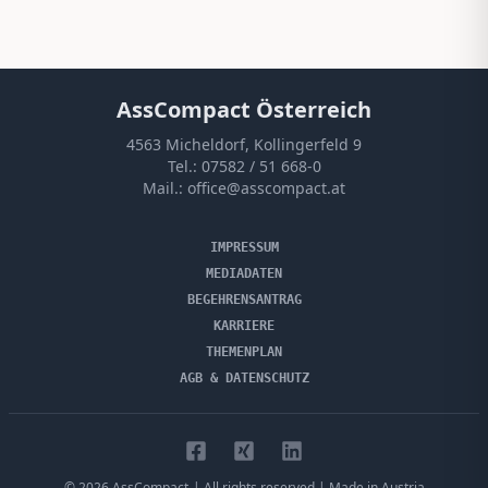
AssCompact Österreich
4563 Micheldorf, Kollingerfeld 9
Tel.:
07582 / 51 668-0
Mail.:
office@asscompact.at
IMPRESSUM
MEDIADATEN
BEGEHRENSANTRAG
KARRIERE
THEMENPLAN
AGB & DATENSCHUTZ
©
2026
AssCompact
| All rights reserved | Made in Austria