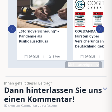
„Stornoversicherung“ –
COGITANDA zu einem
Pandemie als
fairsten Cyber
Risikoausschluss
Versicherungsanbiete
Deutschland gekürt
26.06.23
|
3
Min.
26.06.23
|
3
Mehr anzeigen
Ihnen gefällt dieser Beitrag?
Dann hinterlassen Sie uns
einen Kommentar!
(Klicken um Kommentar zu verfassen)