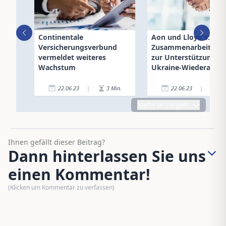
Continentale
Aon und Lloyd's:
Versicherungsverbund
Zusammenarbeit mit
vermeldet weiteres
zur Unterstützung d
Wachstum
Ukraine-Wiederaufb
22.06.23
|
3
Min.
22.06.23
|
2
Mehr anzeigen
Ihnen gefällt dieser Beitrag?
Dann hinterlassen Sie uns
einen Kommentar!
(Klicken um Kommentar zu verfassen)