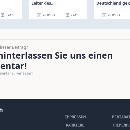
Leiter des
Deutschland gek
Partnervertriebs
3
Min.
26.06.23
|
2
Min.
26.06.23
|
dieser Beitrag?
interlassen Sie uns einen
ntar!
mentar zu verfassen)
h
IMPRESSUM
MEDIADA
KARRIERE
THEMENP