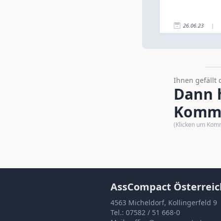
26.06.23
|
Ihnen gefällt 
Dann h
Komme
(Klicken um Kom
AssCompact Österreic
4563 Micheldorf, Kollingerfeld 9
Tel.:
07582 / 51 668-0