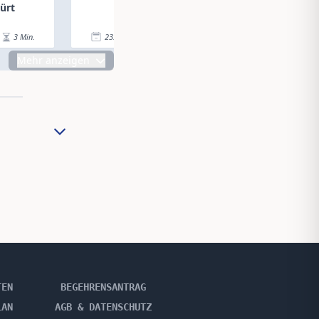
ürt
3
Min.
23.06.23
|
3
Min.
23.06.23
|
Mehr anzeigen
TEN
BEGEHRENSANTRAG
LAN
AGB & DATENSCHUTZ