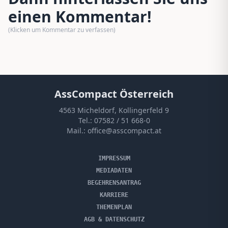
einen Kommentar!
(Klicken um Kommentar zu verfassen)
AssCompact Österreich
4563 Micheldorf, Kollingerfeld 9
Tel.:
07582 / 51 668-0
Mail.:
office@asscompact.at
IMPRESSUM
MEDIADATEN
BEGEHRENSANTRAG
KARRIERE
THEMENPLAN
AGB & DATENSCHUTZ