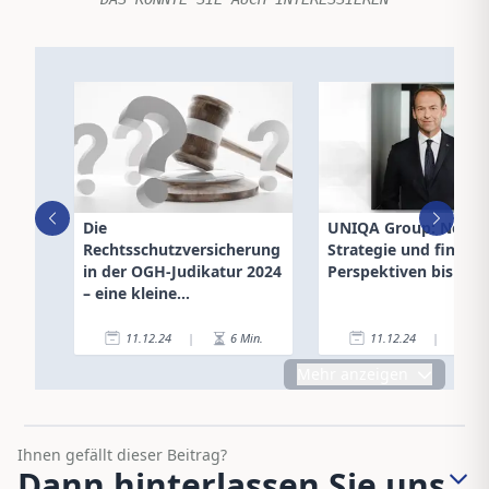
Die
UNIQA Group: Neue
Rechtsschutzversicherung
Strategie und finanzi
in der OGH-Judikatur 2024
Perspektiven bis 202
– eine kleine
Themenauslese …
11.12.24
|
6
Min.
11.12.24
|
3
Mehr anzeigen
Ihnen gefällt dieser Beitrag?
Dann hinterlassen Sie uns