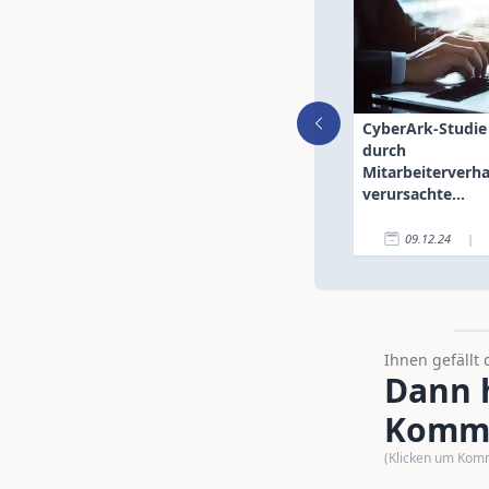
CyberArk-Studie
durch
Mitarbeiterverha
verursachte
Sicherheitsrisike
09.12.24
|
Ihnen gefällt 
Dann h
Komme
(Klicken um Kom