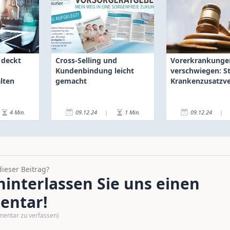
 deckt
Cross-Selling und
Vorerkrankunge
Kundenbindung leicht
verschwiegen: S
lten
gemacht
Krankenzusatzve
n auf
4
Min.
09.12.24
|
1
Min.
09.12.24
|
dieser Beitrag?
interlassen Sie uns einen
ntar!
mentar zu verfassen)