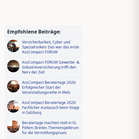
Wissen tanken, IDD-Stunden
sichern – Ausbildungsoffensive in
AssCompact Live TV
Versicherbarkeit, Cyber und
Spezialrisiken: Das war das erste
Empfohlene Beiträge:
AssCompact FORUM
AssCompact FORUM Gewerbe- &
Industrieversicherung trifft den
Nerv der Zeit
AssCompact Beratertage 2026:
Erfolgreicher Start der
Veranstaltungsreihe in Wels
AssCompact Beratertage 2026:
Fachlicher Austausch beim Stopp
in Salzburg
Beratertage machten Halt in St.
Pölten: Breites Themenspektrum
für die Vermittlungspraxis
AssCompact
Gewerbeversicherungssymposium
2026: Der Fotorückblick