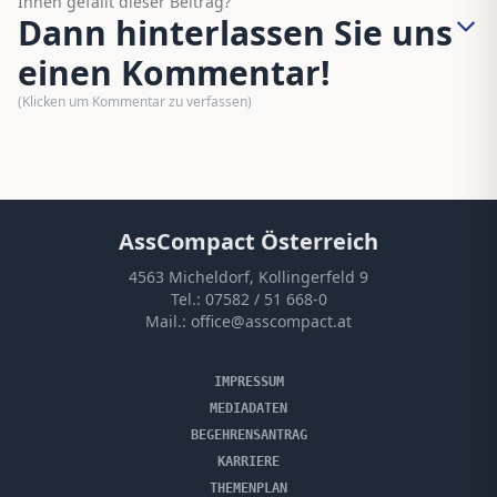
Ihnen gefällt dieser Beitrag?
Dann hinterlassen Sie uns
einen Kommentar!
(Klicken um Kommentar zu verfassen)
AssCompact Österreich
4563 Micheldorf, Kollingerfeld 9
Tel.:
07582 / 51 668-0
Mail.:
office@asscompact.at
IMPRESSUM
MEDIADATEN
BEGEHRENSANTRAG
KARRIERE
THEMENPLAN