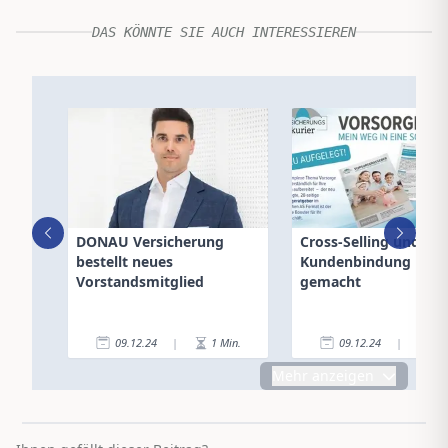
DAS KÖNNTE SIE AUCH INTERESSIEREN
DONAU Versicherung
Cross-Selling und
bestellt neues
Kundenbindung leich
Vorstandsmitglied
gemacht
09.12.24
|
1
Min.
09.12.24
|
1
Mehr anzeigen