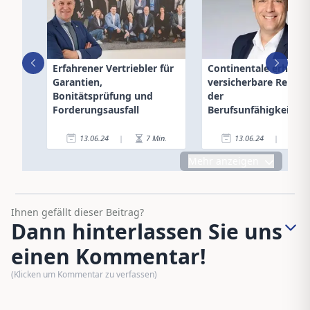
Erfahrener Vertriebler für
Continentale erhöht
Garantien,
versicherbare Renten
Bonitätsprüfung und
der
Forderungsausfall
Berufsunfähigkeitsv
13.06.24
|
7
Min.
13.06.24
|
2
Mehr anzeigen
Ihnen gefällt dieser Beitrag?
Dann hinterlassen Sie uns
einen Kommentar!
(Klicken um Kommentar zu verfassen)