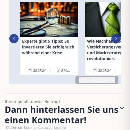
Experte gibt 5 Tipps: So
Wie Nachhaltigkeit
investieren Sie erfolgreich
Versicherungsverträ
während einer Krise
und Marktstrategien
revolutioniert
23.07.24
|
5
Min.
23.07.24
|
5
Mehr anzeigen
Ihnen gefällt dieser Beitrag?
Dann hinterlassen Sie uns
einen Kommentar!
(Klicken um Kommentar zu verfassen)