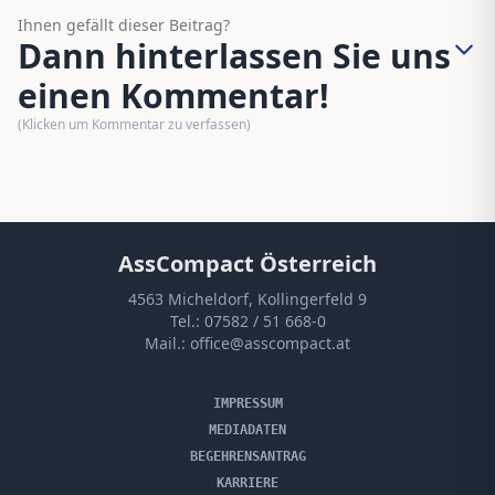
Ihnen gefällt dieser Beitrag?
Dann hinterlassen Sie uns
einen Kommentar!
(Klicken um Kommentar zu verfassen)
AssCompact Österreich
4563 Micheldorf, Kollingerfeld 9
Tel.:
07582 / 51 668-0
Mail.:
office@asscompact.at
IMPRESSUM
MEDIADATEN
BEGEHRENSANTRAG
KARRIERE