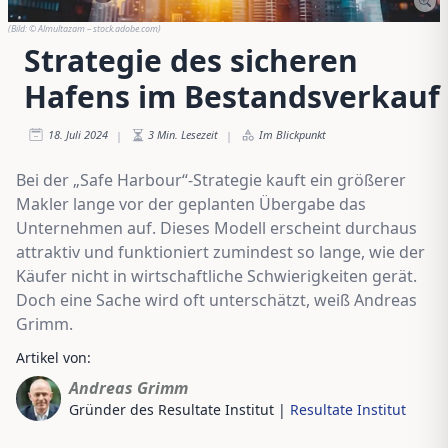
(Bild:
© Almultazam – stock.adobe.com
)
Strategie des sicheren
Hafens im Bestandsverkauf
18. Juli 2024
3
Min. Lesezeit
Im Blickpunkt
|
|
Bei der „Safe Harbour“-Strategie kauft ein größerer
Makler lange vor der geplanten Übergabe das
Unternehmen auf. Dieses Modell erscheint durchaus
attraktiv und funktioniert zumindest so lange, wie der
Käufer nicht in wirtschaftliche Schwierigkeiten gerät.
Doch eine Sache wird oft unterschätzt, weiß Andreas
Grimm.
Artikel von:
Andreas Grimm
Gründer des Resultate Institut
|
Resultate Institut