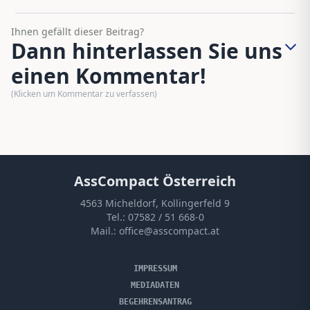
Ihnen gefällt dieser Beitrag?
Dann hinterlassen Sie uns
einen Kommentar!
(Klicken um Kommentar zu verfassen)
AssCompact Österreich
4563 Micheldorf, Kollingerfeld 9
Tel.:
07582 / 51 668-0
Mail.:
office@asscompact.at
IMPRESSUM
MEDIADATEN
BEGEHRENSANTRAG