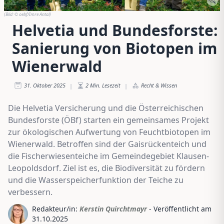
(Bild:
© oebf/Imre Antal
)
Helvetia und Bundesforste:
Sanierung von Biotopen im
Wienerwald
31. Oktober 2025
2
Min. Lesezeit
Recht & Wissen
|
|
Die Helvetia Versicherung und die Österreichischen
Bundesforste (ÖBf) starten ein gemeinsames Projekt
zur ökologischen Aufwertung von Feuchtbiotopen im
Wienerwald. Betroffen sind der Gaisrückenteich und
die Fischerwiesenteiche im Gemeindegebiet Klausen-
Leopoldsdorf. Ziel ist es, die Biodiversität zu fördern
und die Wasserspeicherfunktion der Teiche zu
verbessern.
Redakteur/in:
Kerstin Quirchtmayr
- Veröffentlicht am
31.10.2025