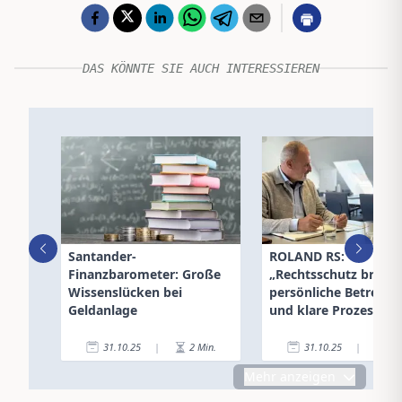
DAS KÖNNTE SIE AUCH INTERESSIEREN
Santander-
ROLAND RS:
Finanzbarometer: Große
„Rechtsschutz brauc
Wissenslücken bei
persönliche Betreuu
Geldanlage
und klare Prozesse“
31.10.25
|
2
Min.
31.10.25
|
4
Mehr anzeigen