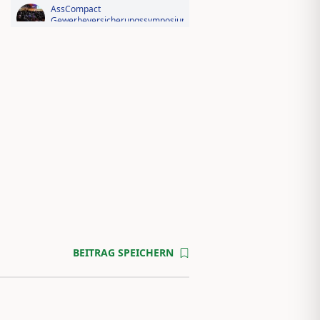
AssCompact
Gewerbeversicherungssymposium
2026: Der Fotorückblick
Videorückblick zum AssCompact
Trendtag 2025
BEITRAG SPEICHERN