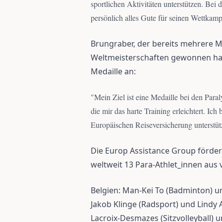
sportlichen Aktivitäten unterstützen. Bei 
persönlich alles Gute für seinen Wettkamp
Brungraber, der bereits mehrere M
Weltmeisterschaften gewonnen hat,
Medaille an:
"
Mein Ziel ist eine Medaille bei den Paral
die mir das harte Training erleichtert. Ich
Europäischen Reiseversicherung unterstüt
Die Europ Assistance Group förde
weltweit 13 Para-Athlet_innen aus
Belgien: Man-Kei To (Badminton) u
Jakob Klinge (Radsport) und Lindy A
Lacroix-Desmazes (Sitzvolleyball) u