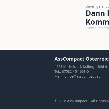
Ihnen gefällt 
Dann h
Komme
(Klicken um Kom
AssCompact Österreic
4563 Micheldorf, Kollingerfeld 9
Tel.:
07582 / 51 668-0
Mail.:
office@asscompact.at
©
2026
AssCompact
| All rights