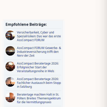
Jungmakler Award 2026 − jetzt
bewerben und profitieren!
Wissen tanken, IDD-Stunden
sichern – Ausbildungsoffensive in
Empfohlene Beiträge:
AssCompact Live TV
Versicherbarkeit, Cyber und
Spezialrisiken: Das war das erste
AssCompact FORUM
AssCompact FORUM Gewerbe- &
Industrieversicherung trifft den
Nerv der Zeit
AssCompact Beratertage 2026:
Erfolgreicher Start der
Veranstaltungsreihe in Wels
AssCompact Beratertage 2026:
Fachlicher Austausch beim Stopp
in Salzburg
Beratertage machten Halt in St.
Pölten: Breites Themenspektrum
für die Vermittlungspraxis