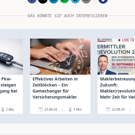
DAS KÖNNTE SIE AUCH INTERESSIEREN
: Pkw-
Effektives Arbeiten in
Maklerbetreuun
steigen
Zeitblöcken – Ein
Zukunft:
gang bei
Gamechanger für
Makler(r)evolutio
Versicherungsmakler
Mehr Zeit für Ver
3
Min.
23.08.24
|
3
Min.
22.08.24
|