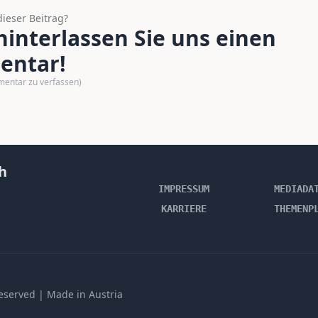
dieser Beitrag?
interlassen Sie uns einen
ntar!
mentar zu verfassen)
h
IMPRESSUM
MEDIADA
KARRIERE
THEMENP
 reserved | Made in Austria