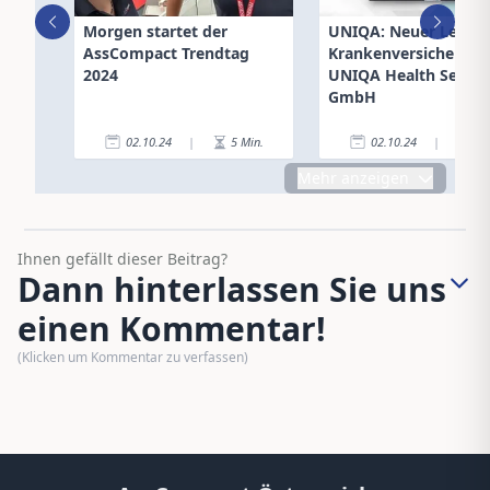
Morgen startet der
UNIQA: Neuer Leiter 
AssCompact Trendtag
Krankenversicherung
2024
UNIQA Health Servic
GmbH
02.10.24
|
5
Min.
02.10.24
|
3
Mehr anzeigen
Ihnen gefällt dieser Beitrag?
Dann hinterlassen Sie uns
einen Kommentar!
(Klicken um Kommentar zu verfassen)