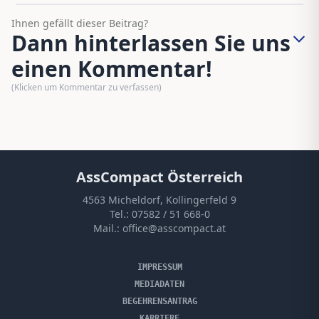
Ihnen gefällt dieser Beitrag?
Dann hinterlassen Sie uns
einen Kommentar!
(Klicken um Kommentar zu verfassen)
AssCompact Österreich
4563 Micheldorf, Kollingerfeld 9
Tel.:
07582 / 51 668-0
Mail.:
office@asscompact.at
IMPRESSUM
MEDIADATEN
BEGEHRENSANTRAG
KARRIERE