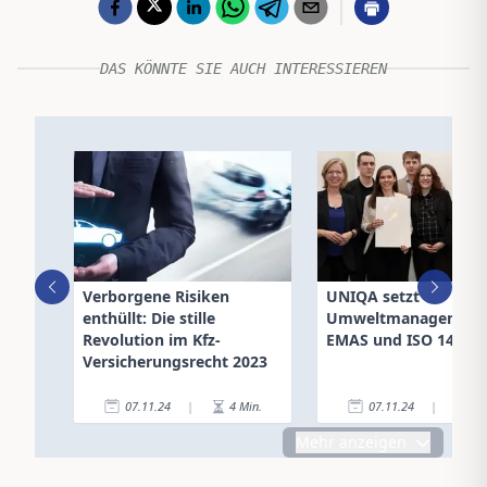
DAS KÖNNTE SIE AUCH INTERESSIEREN
Verborgene Risiken
UNIQA setzt
enthüllt: Die stille
Umweltmanagements
Revolution im Kfz-
EMAS und ISO 14001
Versicherungsrecht 2023
07.11.24
|
4
Min.
07.11.24
|
3
Mehr anzeigen