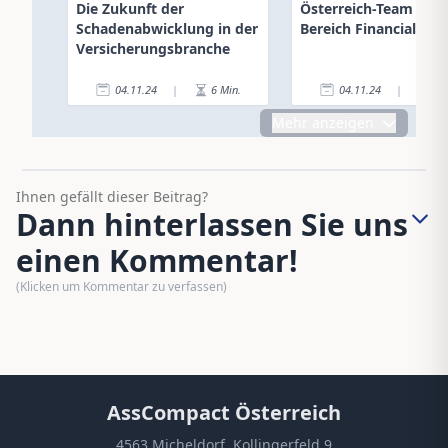
Die Zukunft der
Österreich-Team im
Schadenabwicklung in der
Bereich Financial Lin
Versicherungsbranche
04.11.24
|
6
Min.
04.11.24
|
1
Mehr anzeigen
Ihnen gefällt dieser Beitrag?
Dann hinterlassen Sie uns
einen Kommentar!
(Klicken um Kommentar zu verfassen)
AssCompact Österreich
4563 Micheldorf, Kollingerfeld 9