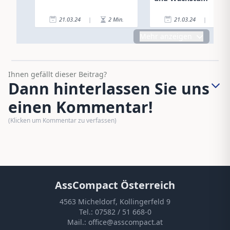
21.03.24
|
2
Min.
21.03.24
|
7
Mehr anzeigen
Ihnen gefällt dieser Beitrag?
Dann hinterlassen Sie uns
einen Kommentar!
(Klicken um Kommentar zu verfassen)
AssCompact Österreich
4563 Micheldorf, Kollingerfeld 9
Tel.:
07582 / 51 668-0
Mail.:
office@asscompact.at