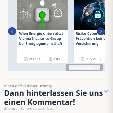
Wien Energie unterstützt
Risiko Cyber – Ohne
Vienna Insurance Group
Prävention keine
bei Energiegemeinschaft
Versicherung
21.12.23
|
2
Min.
21.12.23
|
8
Mehr anzeigen
Ihnen gefällt dieser Beitrag?
Dann hinterlassen Sie uns
einen Kommentar!
(Klicken um Kommentar zu verfassen)