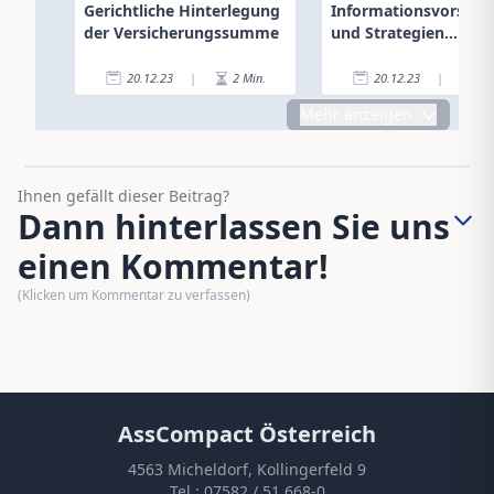
Gerichtliche Hinterlegung
Informationsvorspru
der Versicherungssumme
und Strategien
entscheiden
20.12.23
|
2
Min.
20.12.23
|
2
Mehr anzeigen
Ihnen gefällt dieser Beitrag?
Dann hinterlassen Sie uns
einen Kommentar!
(Klicken um Kommentar zu verfassen)
AssCompact Österreich
4563 Micheldorf, Kollingerfeld 9
Tel.:
07582 / 51 668-0