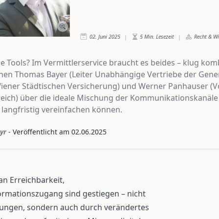
02. Juni 2025
5
Min. Lesezeit
Recht & W
|
|
 Tools? Im Vermittlerservice braucht es beides – klug kombi
en Thomas Bayer (Leiter Unabhängige Vertriebe der Gener
 Wiener Städtischen Versicherung) und Werner Panhauser (V
eich) über die ideale Mischung der Kommunikationskanäle u
 langfristig vereinfachen können.
yr
- Veröffentlicht am
02.06.2025
n Erreichbarkeit,
ormationszugang sind gestiegen – nicht
lungen, sondern auch durch verändertes