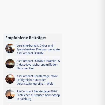
Jungmakler Award 2026 − jetzt
bewerben und profitieren!
Wissen tanken, IDD-Stunden
sichern – Ausbildungsoffensive in
Empfohlene Beiträge:
AssCompact Live TV
Versicherbarkeit, Cyber und
Spezialrisiken: Das war das erste
AssCompact FORUM
AssCompact FORUM Gewerbe- &
Industrieversicherung trifft den
Nerv der Zeit
AssCompact Beratertage 2026:
Erfolgreicher Start der
Veranstaltungsreihe in Wels
AssCompact Beratertage 2026:
Fachlicher Austausch beim Stopp
in Salzburg