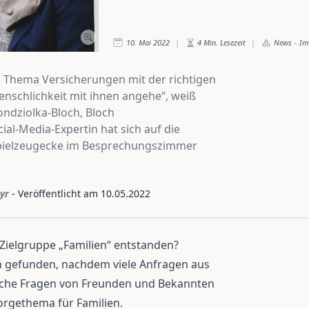
10. Mai 2022
4
Min. Lesezeit
News
-
Im
|
|
 Thema Versicherungen mit der richtigen
enschlichkeit mit ihnen angehe“, weiß
ndziolka-Bloch, Bloch
ial-Media-Expertin hat sich auf die
– Spielzeugecke im Besprechungszimmer
yr
- Veröffentlicht am
10.05.2022
e Zielgruppe „Familien“ entstanden?
h gefunden, nachdem viele Anfragen aus
iche Fragen von Freunden und Bekannten
orgethema für Familien.