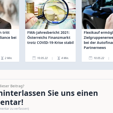
 tritt
FMA-Jahresbericht 2021:
Flexikauf ermögl
liance bei
Österreichs Finanzmarkt
Zielgruppenerwe
trotz COVID-19-Krise stabil
bei der Autofina
Partnernews
2
Min.
10.05.22
|
4
Min.
10.05.22
|
dieser Beitrag?
interlassen Sie uns einen
ntar!
mentar zu verfassen)