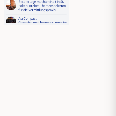
Beratertage machten Halt in St.
Pölten: Breites Themenspektrum
für die Vermittlungspraxis
AssCompact
Gewerbeversicherungssymposium
2026: Der Fotorückblick
Videorückblick zum AssCompact
Trendtag 2025