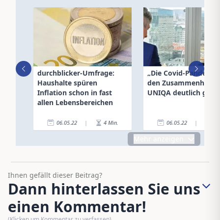
durchblicker-Umfrage:
„Die Covid-Pandemie
Haushalte spüren
den Zusammenhalt b
Inflation schon in fast
UNIQA deutlich gestä
allen Lebensbereichen
06.05.22
|
4
Min.
06.05.22
|
6
Mehr anzeigen
Ihnen gefällt dieser Beitrag?
Dann hinterlassen Sie uns
einen Kommentar!
(Klicken um Kommentar zu verfassen)