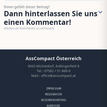
Ihnen gefällt dieser Beitrag?
Dann hinterlassen Sie uns
einen Kommentar!
(Klicken um Kommentar zu verfassen)
AssCompact Österreich
4563 Micheldorf, Kollingerfeld 9
Tel.:
07582 / 51 668-0
Mail.:
office@asscompact.at
IMPRESSUM
MEDIADATEN
BEGEHRENSANTRAG
KARRIERE