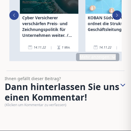
Cyber Versicherer
KOBAN Südvers Gm
verschärfen Preis- und
ordnet die Strukture
Zeichnungspolitik für
Geschäftsleitung neu
Unternehmen weiter. /
Advertorial
14.11.22
|
1
Min.
14.11.22
|
3
Mehr anzeigen
Ihnen gefällt dieser Beitrag?
Dann hinterlassen Sie uns
einen Kommentar!
(Klicken um Kommentar zu verfassen)