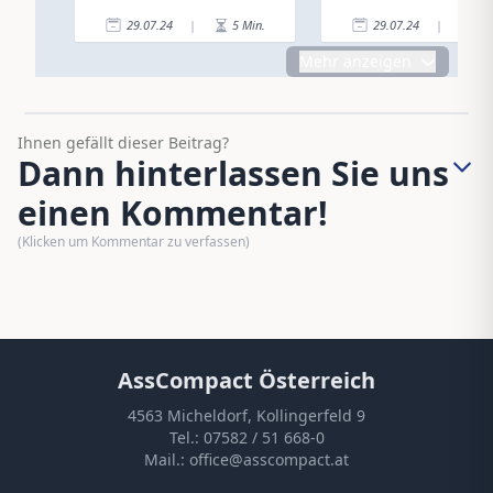
29.07.24
|
5
Min.
29.07.24
|
2
Mehr anzeigen
Ihnen gefällt dieser Beitrag?
Dann hinterlassen Sie uns
einen Kommentar!
(Klicken um Kommentar zu verfassen)
AssCompact Österreich
4563 Micheldorf, Kollingerfeld 9
Tel.:
07582 / 51 668-0
Mail.:
office@asscompact.at