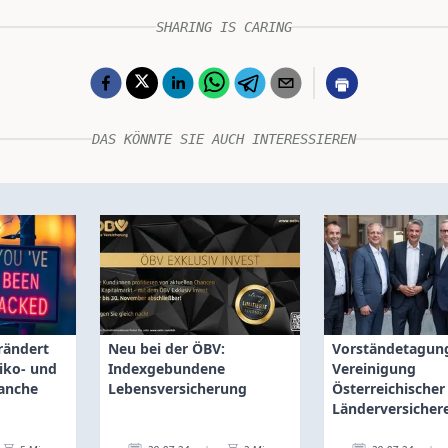
SHARING IS CARING
DAS KÖNNTE SIE AUCH INTERESSIEREN
rändert
Neu bei der ÖBV:
Vorständetagun
siko- und
Indexgebundene
Vereinigung
anche
Lebensversicherung
Österreichischer
Länderversichere
Extremwetter i