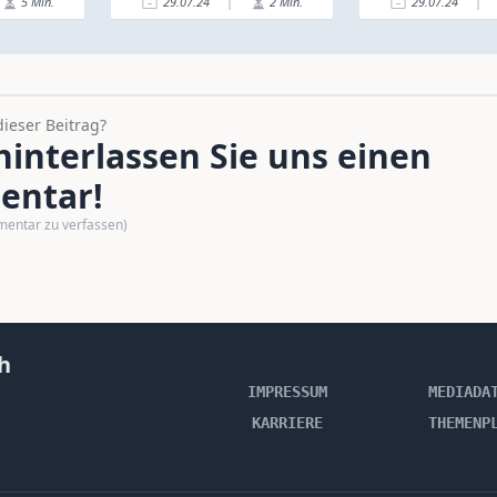
5
Min.
29.07.24
|
2
Min.
29.07.24
|
dieser Beitrag?
interlassen Sie uns einen
ntar!
mentar zu verfassen)
h
IMPRESSUM
MEDIADA
KARRIERE
THEMENP