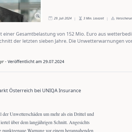
29. Juli 2024
3
Min. Lesezeit
Versicheru
|
|
t einer Gesamtbelastung von 152 Mio. Euro aus wetterbedi
hnitt der letzten sieben Jahre. Die Unwetterwarnungen von
yr
- Veröffentlicht am
29.07.2024
rkt Österreich bei UNIQA Insurance
l der Unwetterschäden um mehr als ein Drittel und
rtel über dem langjährigen Schnitt. Angesichts
ie punktgenaue Warnung vor einem herannahenden