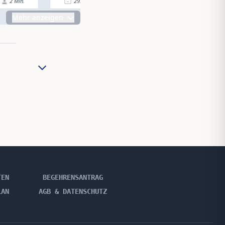
2
Min.
29.07.24
|
2
Min.
26.07.24
|
Mehr anzeigen
TEN
BEGEHRENSANTRAG
LAN
AGB & DATENSCHUTZ