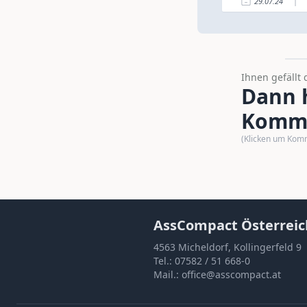
29.07.24
|
Ihnen gefällt 
Dann h
Komme
(Klicken um Kom
AssCompact Österreic
4563 Micheldorf, Kollingerfeld 9
Tel.:
07582 / 51 668-0
Mail.:
office@asscompact.at