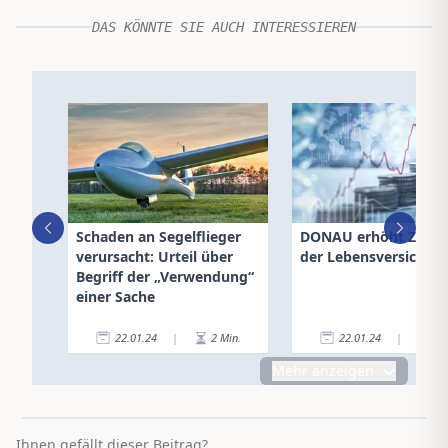
DAS KÖNNTE SIE AUCH INTERESSIEREN
Schaden an Segelflieger
DONAU erhöht Zinsen
verursacht: Urteil über
der Lebensversicher
Begriff der „Verwendung“
einer Sache
22.01.24
|
2
Min.
22.01.24
|
1
Mehr anzeigen
Ihnen gefällt dieser Beitrag?