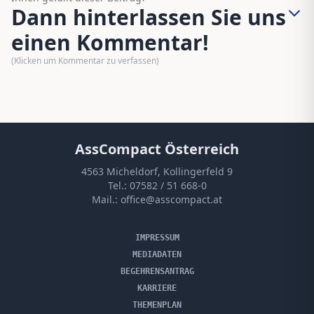
Dann hinterlassen Sie uns
einen Kommentar!
(Klicken um Kommentar zu verfassen)
AssCompact Österreich
4563 Micheldorf, Kollingerfeld 9
Tel.:
07582 / 51 668-0
Mail.:
office@asscompact.at
IMPRESSUM
MEDIADATEN
BEGEHRENSANTRAG
KARRIERE
THEMENPLAN