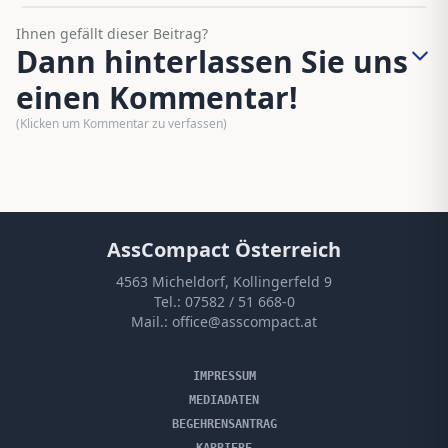
Ihnen gefällt dieser Beitrag?
Dann hinterlassen Sie uns
einen Kommentar!
(Klicken um Kommentar zu verfassen)
AssCompact Österreich
4563 Micheldorf, Kollingerfeld 9
Tel.:
07582 / 51 668-0
Mail.:
office@asscompact.at
IMPRESSUM
MEDIADATEN
BEGEHRENSANTRAG
KARRIERE