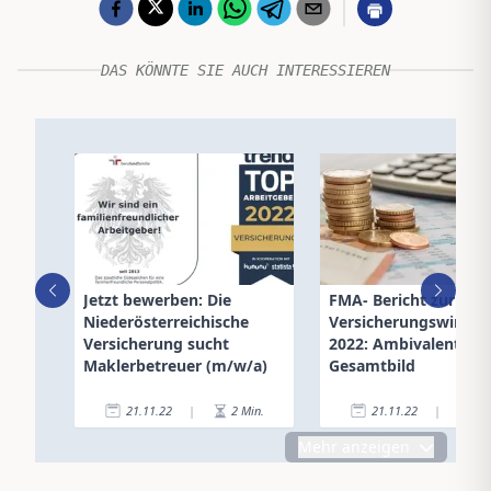
DAS KÖNNTE SIE AUCH INTERESSIEREN
Jetzt bewerben: Die
FMA- Bericht zur
Niederösterreichische
Versicherungswirtsch
Versicherung sucht
2022: Ambivalentes
Maklerbetreuer (m/w/a)
Gesamtbild
21.11.22
|
2
Min.
21.11.22
|
2
Mehr anzeigen