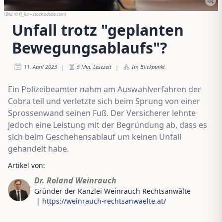
(Bild:
© H_Ko – stock.adobe.com
)
Unfall trotz "geplanten
Bewegungsablaufs"?
11. April 2023
5
Min. Lesezeit
Im Blickpunkt
|
|
Ein Polizeibeamter nahm am Auswahlverfahren der
Cobra teil und verletzte sich beim Sprung von einer
Sprossenwand seinen Fuß. Der Versicherer lehnte
jedoch eine Leistung mit der Begründung ab, dass es
sich beim Geschehensablauf um keinen Unfall
gehandelt habe.
Artikel von:
Dr. Roland Weinrauch
Gründer der Kanzlei Weinrauch Rechtsanwälte
|
https://weinrauch-rechtsanwaelte.at/