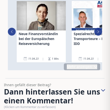
Neue Finanzvorständin
Spezialrechtsschutz f
bei der Europäischen
Transporteure – Live
Reiseversicherung
IDD
11.04.23
|
1
Min.
11.04.23
|
1
Mehr anzeigen
Ihnen gefällt dieser Beitrag?
Dann hinterlassen Sie uns
einen Kommentar!
(Klicken um Kommentar zu verfassen)