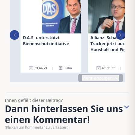
D.A.S. unterstützt
Allianz: Schadenstatu
Bienenschutzinitiative
Tracker jetzt auch für
Haushalt und Eigenh
01.06.21
|
3
Min.
01.06.21
|
1
Mehr anzeigen
Ihnen gefällt dieser Beitrag?
Dann hinterlassen Sie uns
einen Kommentar!
(Klicken um Kommentar zu verfassen)