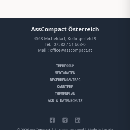
AssCompact Österreich
4563 Micheldorf, Kollingerfeld 9
Tel.:
07582 / 51 668-0
Mail.:
office@asscompact.at
IMPRESSUM
MEDIADATEN
BEGEHRENSANTRAG
KARRIERE
THEMENPLAN
AGB & DATENSCHUTZ
©
2026
AssCompact
| All rights reserved | Made in Austria