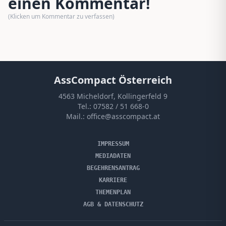
einen Kommentar!
(Klicken um Kommentar zu verfassen)
AssCompact Österreich
4563 Micheldorf, Kollingerfeld 9
Tel.:
07582 / 51 668-0
Mail.:
office@asscompact.at
IMPRESSUM
MEDIADATEN
BEGEHRENSANTRAG
KARRIERE
THEMENPLAN
AGB & DATENSCHUTZ