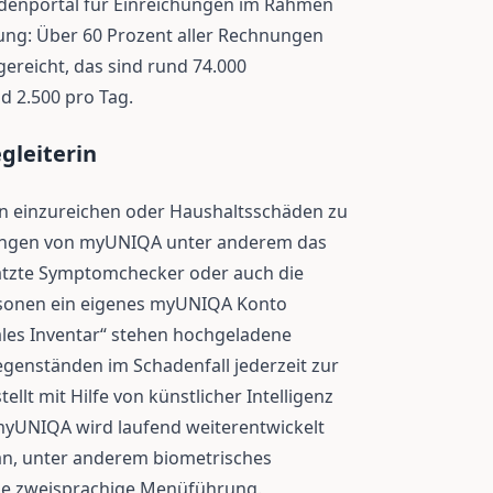
ndenportal für Einreichungen im Rahmen
ng: Über 60 Prozent aller Rechnungen
reicht, das sind rund 74.000
d 2.500 pro Tag.
gleiterin
n einzureichen oder Haushaltsschäden zu
lungen von myUNIQA unter anderem das
chätzte Symptomchecker oder auch die
ersonen ein eigenes myUNIQA Konto
ales Inventar“ stehen hochgeladene
enständen im Schadenfall jederzeit zur
lt mit Hilfe von künstlicher Intelligenz
myUNIQA wird laufend weiterentwickelt
an, unter anderem biometrisches
ie zweisprachige Menüführung.