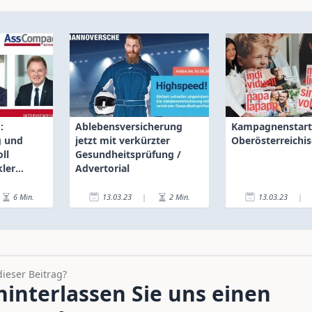
:
Ablebensversicherung
Kampagnenstart
g und
jetzt mit verkürzter
Oberösterreichi
oll
Gesundheitsprüfung /
ler
Advertorial
6
Min.
13.03.23
|
2
Min.
13.03.23
|
dieser Beitrag?
interlassen Sie uns einen