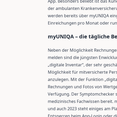
App. Besonders beliebt ist das Ku
der ambulanten Krankenversicheru
werden bereits über myUNIQA einge
Einreichungen pro Monat oder run
myUNIQA – die tägliche Be
Neben der Möglichkeit Rechnunge
melden sind die jüngsten Enwick
„digitale Inventar“, der sehr ges
Möglichkeit für mitversicherte P
anzulegen. Mit der Funktion „digit
Rechnungen und Fotos von Wertgeg
Verfügung. Der Symptomchecker stel
medizinisches Fachwissen bereit. 
und auch 2023 steht einiges am Pl
Entsperren beim App-Login oder d