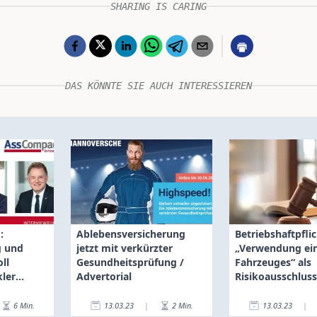
SHARING IS CARING
DAS KÖNNTE SIE AUCH INTERESSIEREN
:
Ablebensversicherung
Betriebshaftpflic
g und
jetzt mit verkürzter
„Verwendung ei
oll
Gesundheitsprüfung /
Fahrzeuges“ als
ler
Advertorial
Risikoausschluss
6
Min.
13.03.23
|
2
Min.
13.03.23
|