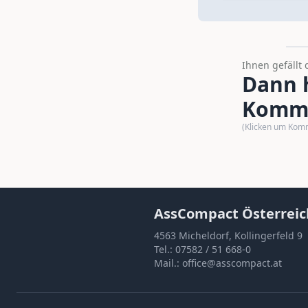
Ihnen gefällt 
Dann h
Komme
(Klicken um Kom
AssCompact Österreic
4563 Micheldorf, Kollingerfeld 9
Tel.:
07582 / 51 668-0
Mail.:
office@asscompact.at