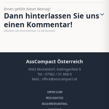
Ihnen gefällt dieser Beitrag?
Dann hinterlassen Sie uns
einen Kommentar!
(Klicken um Kommentar zu verfassen)
AssCompact Österreich
4563 Micheldorf, Kollingerfeld 9
Tel.:
07582 / 51 668-0
Mail.:
office@asscompact.at
IMPRESSUM
MEDIADATEN
BEGEHRENSANTRAG