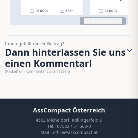
06.06.24
|
4
Min.
06.06.24
|
2
Mehr anzeigen
Ihnen gefällt dieser Beitrag?
Dann hinterlassen Sie uns
einen Kommentar!
(Klicken um Kommentar zu verfassen)
AssCompact Österreich
4563 Micheldorf, Kollingerfeld 9
Tel.:
07582 / 51 668-0
Mail.:
office@asscompact.at