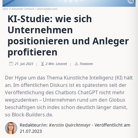
(Bild:
© Alexander Limbach – stock.adobe.com
)
KI-Studie: wie sich
Unternehmen
positionieren und Anleger
profitieren
21. Juli 2023
2
Min. Lesezeit
Finanzen
|
|
Der Hype um das Thema Künstliche Intelligenz (KI) hält
an. Im öffentlichen Diskurs ist es spätestens seit der
Veröffentlichung des Chatbots ChatGPT nicht mehr
wegzudenken – Unternehmen rund um den Globus
beschäftigen sich indes schon deutlich länger damit,
so Block-Builders.de.
Redakteur/in:
Kerstin Quirchtmayr
- Veröffentlicht am
21.07.2023