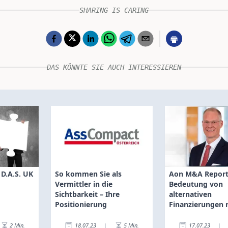
SHARING IS CARING
DAS KÖNNTE SIE AUCH INTERESSIEREN
D.A.S. UK
So kommen Sie als
Aon M&A Report
Vermittler in die
Bedeutung von
Sichtbarkeit – Ihre
alternativen
Positionierung
Finanzierungen
2
Min.
18.07.23
|
5
Min.
17.07.23
|