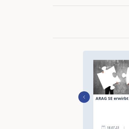
ARAG SE erwirbt 
18.07.23
|