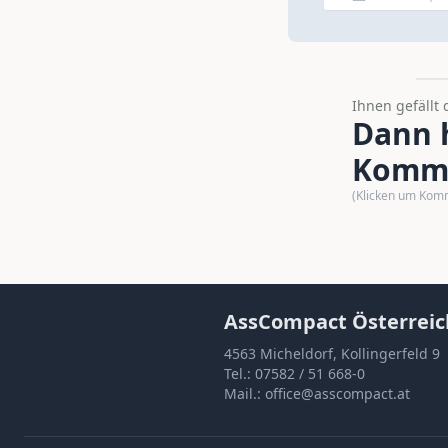
Ihnen gefällt 
Dann h
Komme
(Klicken um Kom
AssCompact Österreic
4563 Micheldorf, Kollingerfeld 9
Tel.:
07582 / 51 668-0
Mail.:
office@asscompact.at