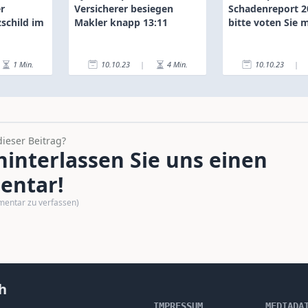
r
Versicherer besiegen
Schadenreport 2
zschild im
Makler knapp 13:11
bitte voten Sie m
1
Min.
10.10.23
|
4
Min.
10.10.23
|
dieser Beitrag?
interlassen Sie uns einen
ntar!
mentar zu verfassen)
h
IMPRESSUM
MEDIADA