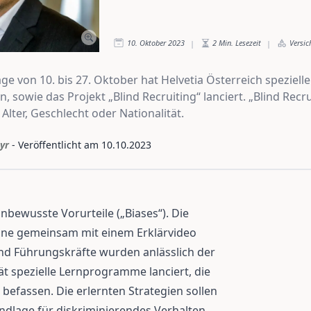
10. Oktober 2023
2
Min. Lesezeit
Versic
|
|
ge von 10. bis 27. Oktober hat Helvetia Österreich speziel
owie das Projekt „Blind Recruiting“ lanciert. „Blind Rec
lter, Geschlecht oder Nationalität.
yr
- Veröffentlicht am
10.10.2023
unbewusste Vorurteile („Biases“). Die
nline gemeinsam mit einem Erklärvideo
und Führungskräfte wurden anlässlich der
ät spezielle Lernprogramme lanciert, die
fassen. Die erlernten Strategien sollen
ndlage für diskriminierendes Verhalten