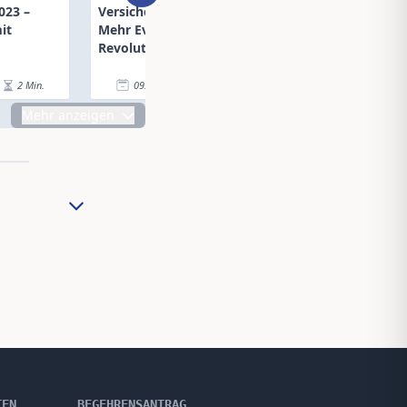
023 –
Versicherungswirtschaft:
Abteilungsleiter
it
Mehr Evolution als
Privatgeschäft
Revolution
Schadenmanage
2
Min.
09.10.23
|
7
Min.
09.10.23
|
Mehr anzeigen
TEN
BEGEHRENSANTRAG