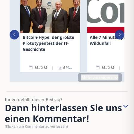
Bitcoin-Hype: der größte
Alle 7 Minuten passie
Prototypentest der IT-
Wildunfall
Geschichte
15.10.18
|
5
Min.
15.10.18
|
2
Mehr anzeigen
Ihnen gefällt dieser Beitrag?
Dann hinterlassen Sie uns
einen Kommentar!
(Klicken um Kommentar zu verfassen)