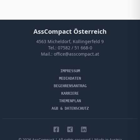
AssCompact Österreich
4563 Micheldorf, Kollingerfeld 9
Tel.:
07582 / 51 668-0
Mail.:
office@asscompact.at
IMPRESSUM
MEDIADATEN
BEGEHRENSANTRAG
KARRIERE
THEMENPLAN
AGB & DATENSCHUTZ
©
2026
AssCompact
| All rights reserved | Made in Austria