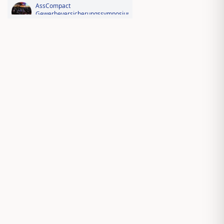
AssCompact
Gewerbeversicherungssymposium
2026: Der Fotorückblick
Videorückblick zum AssCompact
Trendtag 2025