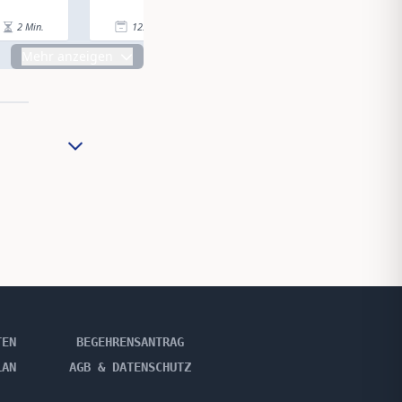
2
Min.
12.10.18
|
1
Min.
12.10.18
|
Mehr anzeigen
TEN
BEGEHRENSANTRAG
LAN
AGB & DATENSCHUTZ