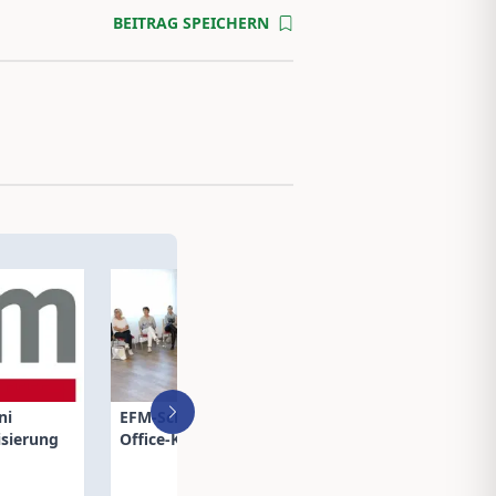
BEITRAG SPEICHERN
ni
EFM-Schulung für Front-
Versicherer und
isierung
Office-Kräfte
InsurTechs im K
gegen Amazon