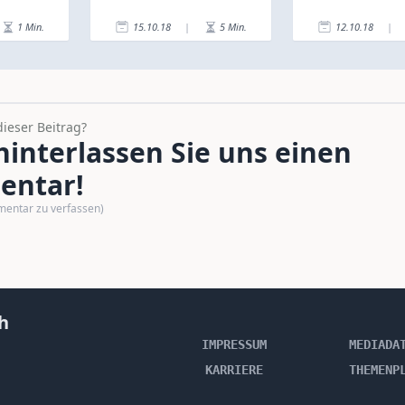
1
Min.
15.10.18
|
5
Min.
12.10.18
|
dieser Beitrag?
interlassen Sie uns einen
ntar!
mentar zu verfassen)
h
IMPRESSUM
MEDIADA
KARRIERE
THEMENP