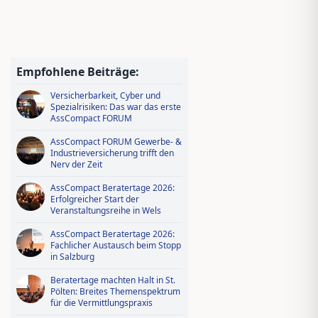
Jungmakler Award 2026 − jetzt
bewerben und profitieren!
Wissen tanken, IDD-Stunden
sichern – Ausbildungsoffensive in
Empfohlene Beiträge:
AssCompact Live TV
Versicherbarkeit, Cyber und
Spezialrisiken: Das war das erste
AssCompact FORUM
AssCompact FORUM Gewerbe- &
Industrieversicherung trifft den
Nerv der Zeit
AssCompact Beratertage 2026:
Erfolgreicher Start der
Veranstaltungsreihe in Wels
AssCompact Beratertage 2026:
Fachlicher Austausch beim Stopp
in Salzburg
Beratertage machten Halt in St.
Pölten: Breites Themenspektrum
für die Vermittlungspraxis