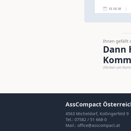
15.10.18
|
Ihnen gefällt 
Dann h
Komme
(Klicken um Kom
AssCompact Österreic
4563 Micheldorf, Kollingerfeld 9
Tel.:
07582 / 51 668-0
Mail.:
office@asscompact.at