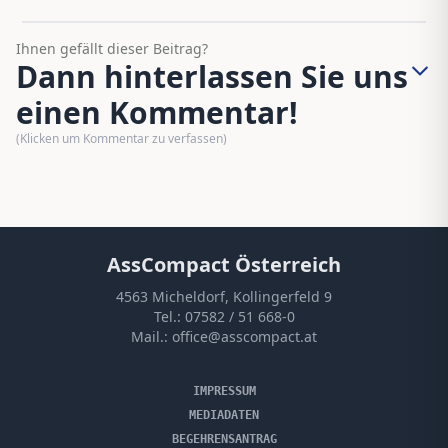
Ihnen gefällt dieser Beitrag?
Dann hinterlassen Sie uns
einen Kommentar!
(Klicken um Kommentar zu verfassen)
AssCompact Österreich
4563 Micheldorf, Kollingerfeld 9
Tel.:
07582 / 51 668-0
Mail.:
office@asscompact.at
IMPRESSUM
MEDIADATEN
BEGEHRENSANTRAG