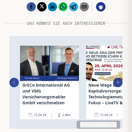
DAS KÖNNTE SIE AUCH INTERESSIEREN
GrECo International AG
Neue Wege der
und VMG
Kapitalvorsorge: Edel
Versicherungsmakler
Technologiemetalle 
GmbH verschmelzen
Fokus – LiveTV & IDD
15.04.24
|
2
Min.
15.04.24
|
2
Mehr anzeigen