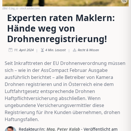
(Bild:
© Jag_cz - stock.adobe.com
)
Experten raten Maklern:
Hände weg von
Drohnenregistrierung!
11. April 2024
4
Min. Lesezeit
Recht & Wissen
|
|
Seit Inkrafttreten der EU Drohnenverordnung müssen
sich – wie in der AssCompact Februar Ausgabe
ausführlich berichtet – alle Betreiber von Kamera
Drohnen registrieren und in Österreich eine dem
Luftfahrtgesetz entsprechende Drohnen
Haftpflichtversicherung abschließen. Wenn
ungebundene Versicherungsvermittler diese
Registrierung für ihre Kunden übernehmen, drohen
Haftungsfallen.
Redakteur/in:
Mag. Peter Kalab
- Veröffentlicht am