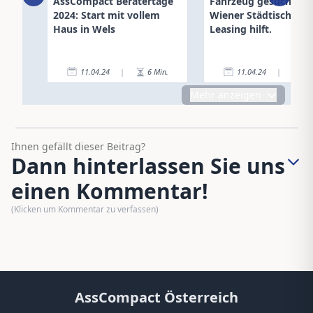
AssCompact Beratertage
Fahrzeug gesucht? –
2024: Start mit vollem
Wiener Städtische ∙ 
Haus in Wels
Leasing hilft.
11.04.24
|
6
Min.
11.04.24
|
1
Mehr anzeigen
Ihnen gefällt dieser Beitrag?
Dann hinterlassen Sie uns
einen Kommentar!
(Klicken um Kommentar zu verfassen)
AssCompact Österreich