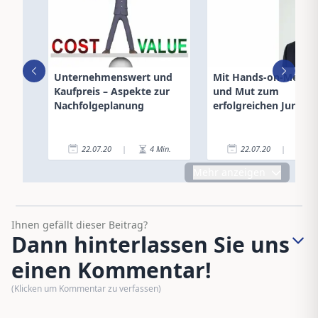
Unternehmenswert und
Mit Hands-on-Mental
Kaufpreis – Aspekte zur
und Mut zum
Nachfolgeplanung
erfolgreichen Jungma
22.07.20
|
4
Min.
22.07.20
|
5
Mehr anzeigen
Ihnen gefällt dieser Beitrag?
Dann hinterlassen Sie uns
einen Kommentar!
(Klicken um Kommentar zu verfassen)