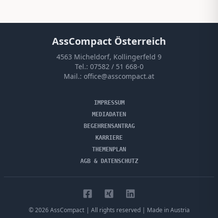
AssCompact Österreich
4563 Micheldorf, Kollingerfeld 9
Tel.:
07582 / 51 668-0
Mail.:
office@asscompact.at
IMPRESSUM
MEDIADATEN
BEGEHRENSANTRAG
KARRIERE
THEMENPLAN
AGB & DATENSCHUTZ
©
2026
AssCompact
| All rights reserved | Made in Austria