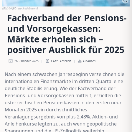
(Bild:
©HJBC - stock.adobe.com
)
Fachverband der Pensions-
und Vorsorgekassen:
Märkte erholen sich –
positiver Ausblick für 2025
16. Oktober 2025
1
Min. Lesezeit
Finanzen
|
|
Nach einem schwachen Jahresbeginn verzeichnen die
internationalen Finanzmärkte im dritten Quartal eine
deutliche Stabilisierung. Wie der Fachverband der
Pensions- und Vorsorgekassen mitteilt, erzielten die
österreichischen Pensionskassen in den ersten neun
Monaten 2025 ein durchschnittliches
Veranlagungsergebnis von plus 2,48%. Aktien- und
Anleihenkurse legten zu, auch wenn geopolitische
Spannungen und die US-Zollpolitik weiterhin