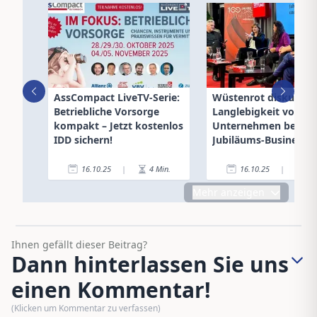
AssCompact LiveTV-Serie:
Wüstenrot diskutiert
Betriebliche Vorsorge
Langlebigkeit von
kompakt – Jetzt kostenlos
Unternehmen bei
IDD sichern!
Jubiläums-Business S
in Graz
16.10.25
|
4
Min.
16.10.25
|
2
Mehr anzeigen
Ihnen gefällt dieser Beitrag?
Dann hinterlassen Sie uns
einen Kommentar!
(Klicken um Kommentar zu verfassen)