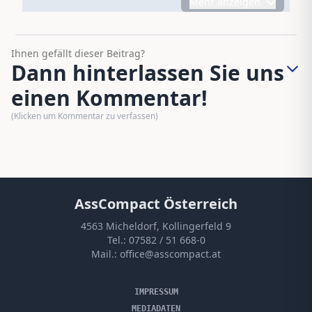
Mehr anzeigen
Ihnen gefällt dieser Beitrag?
Dann hinterlassen Sie uns
einen Kommentar!
(Klicken um Kommentar zu verfassen)
AssCompact Österreich
4563 Micheldorf, Kollingerfeld 9
Tel.:
07582 / 51 668-0
Mail.:
office@asscompact.at
IMPRESSUM
MEDIADATEN