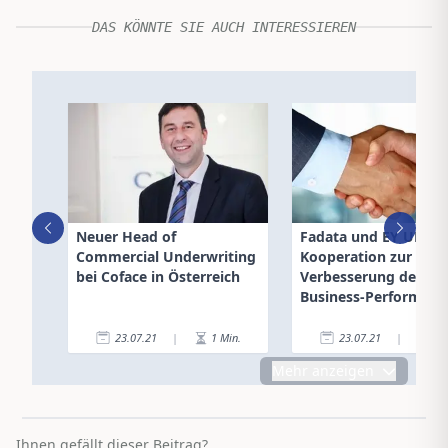
DAS KÖNNTE SIE AUCH INTERESSIEREN
Neuer Head of
Fadata und EY UK:
Commercial Underwriting
Kooperation zur
bei Coface in Österreich
Verbesserung der
Business-Performanc
23.07.21
|
1
Min.
23.07.21
|
3
Mehr anzeigen
Ihnen gefällt dieser Beitrag?