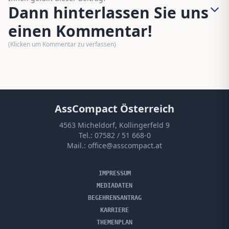
Dann hinterlassen Sie uns
einen Kommentar!
(Klicken um Kommentar zu verfassen)
AssCompact Österreich
4563 Micheldorf, Kollingerfeld 9
Tel.:
07582 / 51 668-0
Mail.:
office@asscompact.at
IMPRESSUM
MEDIADATEN
BEGEHRENSANTRAG
KARRIERE
THEMENPLAN