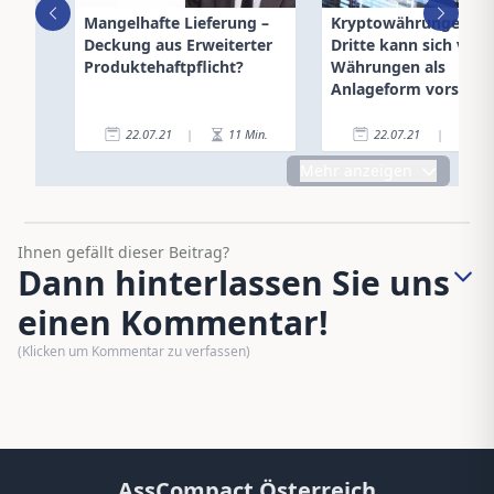
Mangelhafte Lieferung –
Kryptowährungen: Je
Deckung aus Erweiterter
Dritte kann sich virtu
Produktehaftpflicht?
Währungen als
Anlageform vorstelle
22.07.21
|
11
Min.
22.07.21
|
3
Mehr anzeigen
Ihnen gefällt dieser Beitrag?
Dann hinterlassen Sie uns
einen Kommentar!
(Klicken um Kommentar zu verfassen)
AssCompact Österreich