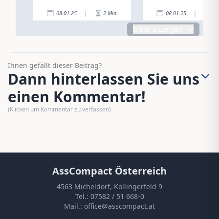
08.01.25
|
2
Min.
08.01.25
|
5
Mehr anzeigen
Ihnen gefällt dieser Beitrag?
Dann hinterlassen Sie uns
einen Kommentar!
(Klicken um Kommentar zu verfassen)
AssCompact Österreich
4563 Micheldorf, Kollingerfeld 9
Tel.:
07582 / 51 668-0
Mail.:
office@asscompact.at