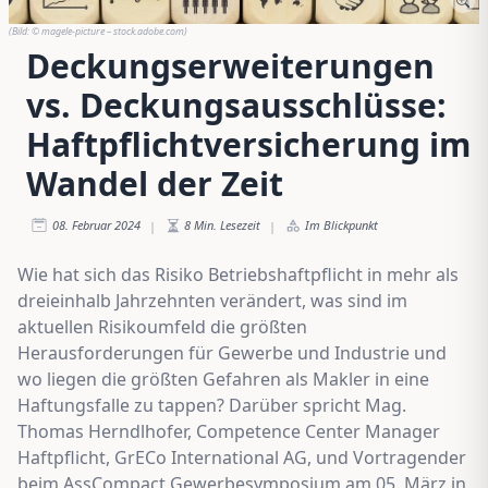
(Bild:
© magele-picture – stock.adobe.com
)
Deckungserweiterungen
vs. Deckungsausschlüsse:
Haftpflichtversicherung im
Wandel der Zeit
08. Februar 2024
8
Min. Lesezeit
Im Blickpunkt
|
|
Wie hat sich das Risiko Betriebshaftpflicht in mehr als
dreieinhalb Jahrzehnten verändert, was sind im
aktuellen Risikoumfeld die größten
Herausforderungen für Gewerbe und Industrie und
wo liegen die größten Gefahren als Makler in eine
Haftungsfalle zu tappen? Darüber spricht Mag.
Thomas Herndlhofer, Competence Center Manager
Haftpflicht, GrECo International AG, und Vortragender
beim AssCompact Gewerbesymposium am 05. März in