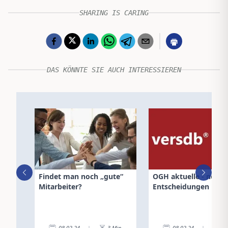
SHARING IS CARING
DAS KÖNNTE SIE AUCH INTERESSIEREN
Findet man noch „gute“
OGH aktuelle - neue
Mitarbeiter?
Entscheidungen
08.02.24
|
3
Min.
08.02.24
|
2