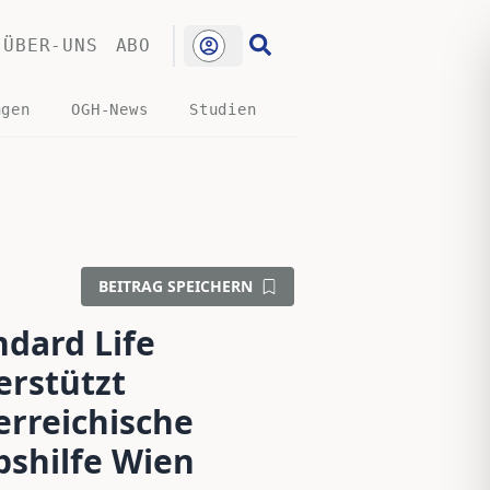
ÜBER-UNS
ABO
ngen
OGH-News
Studien
BEITRAG SPEICHERN
ndard Life
erstützt
erreichische
bshilfe Wien