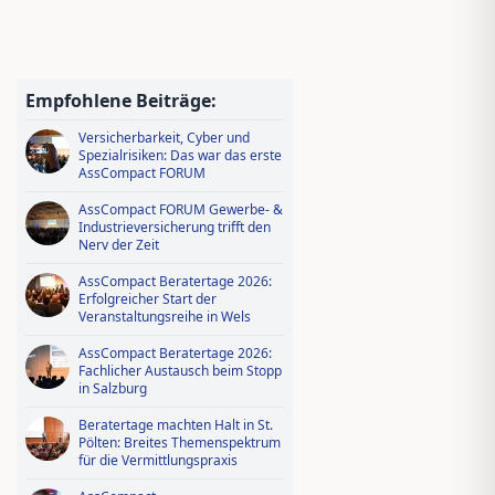
Jungmakler Award 2026 − jetzt
bewerben und profitieren!
Wissen tanken, IDD-Stunden
sichern – Ausbildungsoffensive in
Empfohlene Beiträge:
AssCompact Live TV
Versicherbarkeit, Cyber und
Spezialrisiken: Das war das erste
AssCompact FORUM
AssCompact FORUM Gewerbe- &
Industrieversicherung trifft den
Nerv der Zeit
AssCompact Beratertage 2026:
Erfolgreicher Start der
Veranstaltungsreihe in Wels
AssCompact Beratertage 2026:
Fachlicher Austausch beim Stopp
in Salzburg
Beratertage machten Halt in St.
Pölten: Breites Themenspektrum
für die Vermittlungspraxis