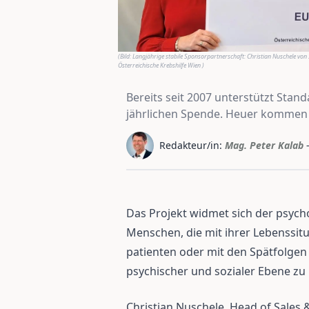
(Bild:
Langjährige stabile Sponsorpartnerschaft: Christian Nuschele von
Österreichische Krebshilfe Wien
)
Bereits seit 2007 unterstützt Stan
jährlichen Spende. Heuer kommen 
Redakteur/in:
Mag. Peter Kalab
Das Projekt widmet sich der psyc
Menschen, die mit ihrer Lebenssitu
patienten oder mit den Spätfolgen 
psychischer und sozialer Ebene z
Christian Nuschele, Head of Sales 