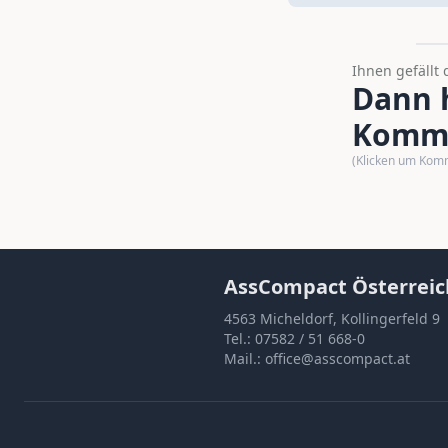
Ihnen gefällt 
Dann h
Komme
(Klicken um Kom
AssCompact Österreic
4563 Micheldorf, Kollingerfeld 9
Tel.:
07582 / 51 668-0
Mail.:
office@asscompact.at