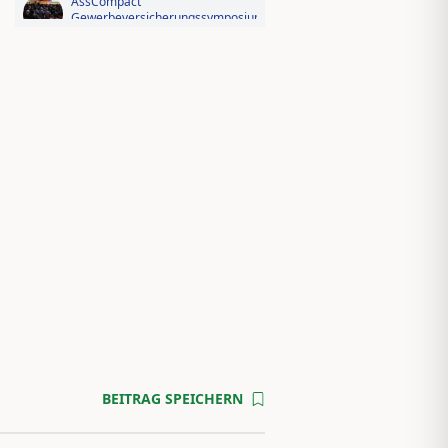
AssCompact
Gewerbeversicherungssymposium
2026: Der Fotorückblick
Videorückblick zum AssCompact
Trendtag 2025
BEITRAG SPEICHERN