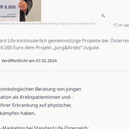
 Standard Life und Krebshilfe-Geschäftsführerin Mag. Gaby Schubert-Sonnbichler. Foto:
07. Fe
dard Life kontinuierlich gemeinnützige Projekte der Österre
6.000 Euro dem Projekt „Jung&Krebs“ zugute.
- Veröffentlicht am
07.02.2024
hoonkologischen Beratung von jungen
ation als Krebspatientinnen und -
ihrer Erkrankung auf physischer,
u kämpfen haben.
& Marketing bei Standard Life Österreich: